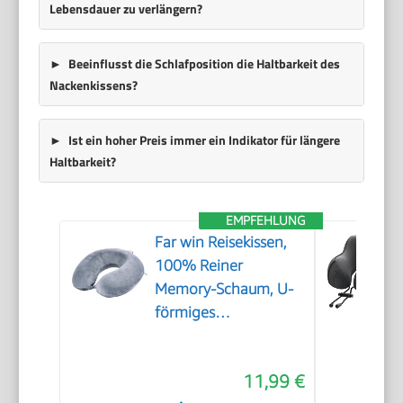
Lebensdauer zu verlängern?
Beeinflusst die Schlafposition die Haltbarkeit des
Nackenkissens?
Ist ein hoher Preis immer ein Indikator für längere
Haltbarkeit?
EMPFEHLUNG
Far win Reisekissen,
100% Reiner
Memory-Schaum, U-
förmiges
Nackenkissen, super
leicht, tragbar, ideal
11,99 €
für Flugzeugstuhl,