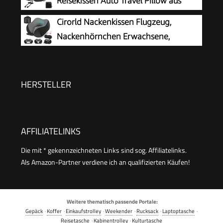
Reisekissen Auto Travel Pillow aus
Schlaf (grau)
Memory Foam mit samtweichem
Cirorld Nackenkissen Flugzeug,
Bezug, Nackenhörnchen Erwachsene für Reisen,
Nackenhörnchen Erwachsene,
Camping, Büro und Haus (Dunkelgrau)
Reisekissen Memory Foam,
Verstellbares Kompaktes Nackenkissen Reise,
Ergonomisches Weich Atmungsaktiv mit
HERSTELLER
Ohrstöpseln, Augenmaske,Tragetasche
AFFILIATELINKS
Die mit * gekennzeichneten Links sind sog. Affiliatelinks.
Als Amazon-Partner verdiene ich an qualifizierten Käufen!
Weitere thematisch passende Portale:
Gepäck
·
Koffer
·
Einkaufstrolley
·
Weekender
·
Rucksack
·
Laptoptasche
·
Reisetasche
·
Kabinentrolley
·
Kulturtasche