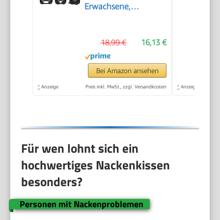
Erwachsene,
Reisekissen Memory
Foam, Verstellbares
18,99 €
16,13 €
Kompaktes
Nackenkissen Reise,
Ergonomisches Weich
Bei Amazon ansehen
Atmungsaktiv mit
*
Anzeige
Preis inkl. MwSt., zzgl. Versandkosten
*
Anzeige
Ohrstöpseln,
Augenmaske,Tragetasche
Für wen lohnt sich ein
hochwertiges Nackenkissen
besonders?
Personen mit Nackenproblemen