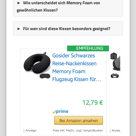
Wie unterscheidet sich Memory Foam von
gewöhnlichen Kissen?
Für wen sind diese Kissen besonders geeignet?
EMPFEHLUNG
Gosider Schwarzes
Reise-Nackenkissen
Memory Foam
Flugzeug Kissen für
Hals und Kopf
Unterstützung
12,79 €
Weiches tragbares U-
Form Nackenkissen
für Flugzeug, Auto
Bei Amazon ansehen
und Home Office
*
Anzeige
Preis inkl. MwSt., zzgl. Versandkosten
*
Anzeige
Gebrauch