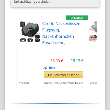
Unterstützung verbindet.
ANGEBOT
Cirorld Nackenkissen
Flugzeug,
Nackenhörnchen
Erwachsene,
Reisekissen Memory
Foam, Verstellbares
18,99 €
16,13 €
Kompaktes
Nackenkissen Reise,
Ergonomisches Weich
Bei Amazon ansehen
Atmungsaktiv mit
*
Anzeige
Preis inkl. MwSt., zzgl. Versandkosten
*
Anzeige
Ohrstöpseln,
Augenmaske,Tragetasche