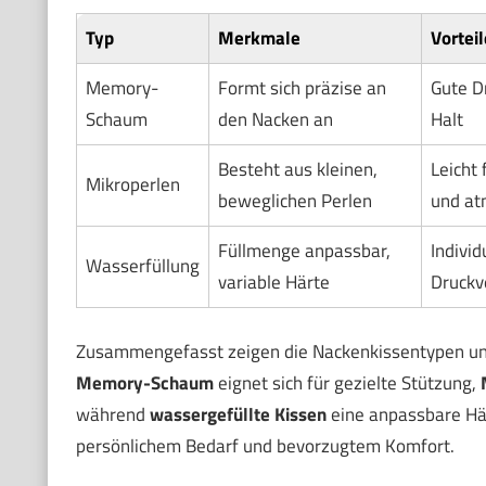
Typ
Merkmale
Vorteil
Memory-
Formt sich präzise an
Gute D
Schaum
den Nacken an
Halt
Besteht aus kleinen,
Leicht 
Mikroperlen
beweglichen Perlen
und at
Füllmenge anpassbar,
Individ
Wasserfüllung
variable Härte
Druckv
Zusammengefasst zeigen die Nackenkissentypen unt
Memory-Schaum
eignet sich für gezielte Stützung,
während
wassergefüllte Kissen
eine anpassbare Här
persönlichem Bedarf und bevorzugtem Komfort.