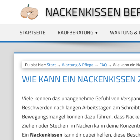
Zum
NACKENKISSEN BE
Inhalt
springen
STARTSEITE
KAUFBERATUNG
WARTUNG & 
Du bist hier:
Start
→
Wartung & Pflege
→
FAQ
→ Wie kann ein Na
WIE KANN EIN NACKENKISSEN
Viele kennen das unangenehme Gefühl von Verspann
Beschwerden nach langen Arbeitstagen am Schreibti
Bewegungsmangel können dazu führen, dass Nacken
Ziehen oder Stechen im Nacken kann deine Konzentra
Ein
Nackenkissen
kann dir dabei helfen, diese Besc