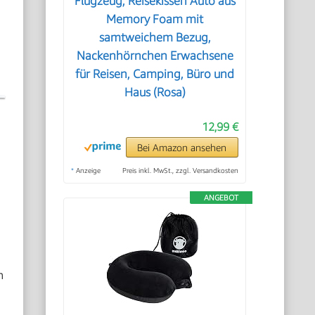
Flugzeug, Reisekissen Auto aus
Memory Foam mit
samtweichem Bezug,
Nackenhörnchen Erwachsene
für Reisen, Camping, Büro und
Haus (Rosa)
12,99 €
Bei Amazon ansehen
*
Anzeige
Preis inkl. MwSt., zzgl. Versandkosten
ANGEBOT
n