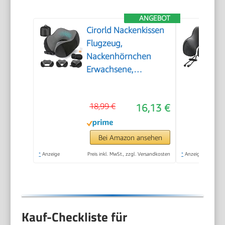
ANGEBOT
Cirorld Nackenkissen
Flugzeug,
Nackenhörnchen
Erwachsene,
Reisekissen Memory
Foam, Verstellbares
18,99 €
16,13 €
Kompaktes
Nackenkissen Reise,
Ergonomisches Weich
Bei Amazon ansehen
Atmungsaktiv mit
*
Anzeige
Preis inkl. MwSt., zzgl. Versandkosten
*
Anzeige
Ohrstöpseln,
Augenmaske,Tragetasche
Kauf-Checkliste für