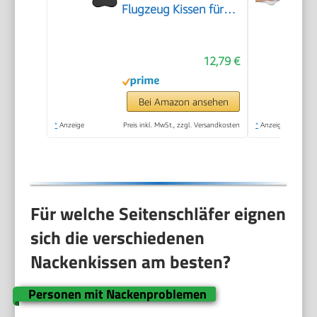
Flugzeug Kissen für
Hals und Kopf
Unterstützung
12,79 €
Weiches tragbares U-
Form Nackenkissen
für Flugzeug, Auto
Bei Amazon ansehen
und Home Office
*
Anzeige
Preis inkl. MwSt., zzgl. Versandkosten
*
Anzeige
Gebrauch
Für welche Seitenschläfer eignen
sich die verschiedenen
Nackenkissen am besten?
Personen mit Nackenproblemen