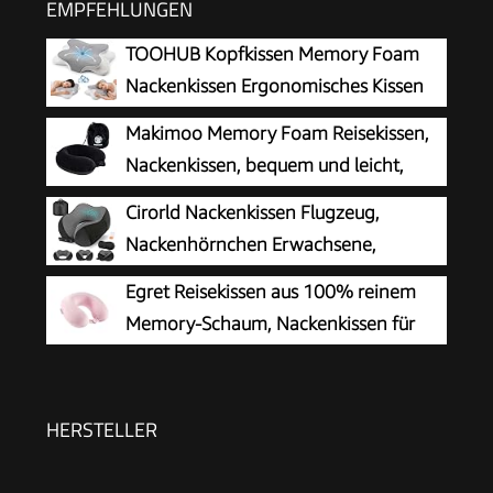
EMPFEHLUNGEN
TOOHUB Kopfkissen Memory Foam
Nackenkissen Ergonomisches Kissen
für Seiten, Rücken &
Makimoo Memory Foam Reisekissen,
Bauchschläfer,Nackenstützkissen
Nackenkissen, bequem und leicht,
Orthopädisches Kissen
ideal zum Schlafen im Flugzeug, Auto,
Cirorld Nackenkissen Flugzeug,
Zug, Bus und zu Hause, kommt mit
Nackenhörnchen Erwachsene,
Aufbewahrungstasche (Schwarz)
Reisekissen Memory Foam,
Egret Reisekissen aus 100% reinem
Verstellbares Kompaktes Nackenkissen Reise,
Memory-Schaum, Nackenkissen für
Ergonomisches Weich Atmungsaktiv mit
Flugzeug, Reisen, Auto, Zuhause und
Ohrstöpseln, Augenmaske,Tragetasche
Büro, mit waschbarem Bezug (Rosa)
HERSTELLER