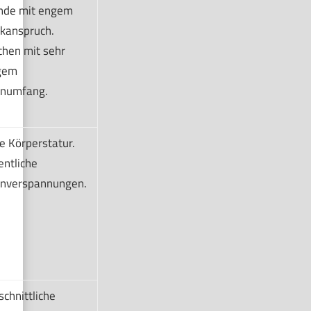
nde mit engem
kanspruch.
hen mit sehr
gem
numfang.
e Körperstatur.
entliche
nverspannungen.
chnittliche