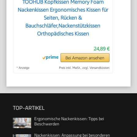
TOOHUB Kopfkissen Memory Foam
Nackenkissen Ergonomisches Kissen für
Seiten, Rücken &
Bauchschläfer,Nackenstützkissen
Orthopädisches Kissen
24,89 €
Bei Amazon ansehen
*
Anzeige
Preis inkl. MwSt., zzgl. Versandkosten
TOP-ARTIKEL
Ergonomische Nackenkissen: Tipps bei
Beschwerden
Nackenkissen: Anpassung bei besonderen