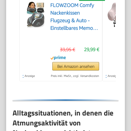
FLOWZOOM Comfy
Nackenkissen
Flugzeug & Auto -
Einstellbares Memory
Foam Reisekissen mit
flexiblen
39,95 €
29,99 €
Druckknöpfen für
360° Stütze,
atmungsaktiver
Bei Amazon ansehen
weicher Bezug - inkl.
*
Anzeige
Preis inkl. MwSt., zzgl. Versandkosten
*
Anzeige
Transportbeutel -
Grau
Alltagssituationen, in denen die
Atmungsaktivität von