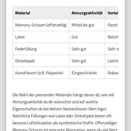
Material
Atmungsaktivität
Vorteile
Memory-Schaum (offenzellig)
Mittel bis gut
Passt sich de
Latex
Gut
Natürlich ela
Federfüllung
Sehr gut
Sehr atmungsa
Dinkelspelz
Sehr gut
Leicht, forms
Kunstfasern (z.B. Polyester)
Eingeschränkt
Robust, pfleg
Die Wahl des passenden Materials hängt davon ab, wie viel
Atmungsaktivität du dir wünschst und auf welche
Eigenschaften du bei deinem Nackenkissen Wert legst.
Natürliche Füllungen wie Latex oder Dinkelspelz bieten oft
bessere Luftzirkulation als synthetische Stoffe. Offenzelliger
Memory-Schaum ist eine gute Alternative, wenn du viel Wert