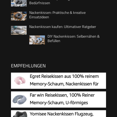
Bedürfnissen
Nackenkissen: Praktische & kreative
Einsatzideen
Nackenkissen kaufen: Ultimativer Ratgeber
DIY Nackenkissen: Selbernähen &
Befüllen
EMPFEHLUNGEN
Egret Reisekissen aus 100% reinem
Memory-Schaum, Nackenkissen für
Flugzeug, Reisen, Auto, Zuhause und
Far win Reisekissen, 100% Reiner
Büro, mit waschbarem Bezug (Rosa)
Memory-Schaum, U-förmiges
Nackenkissen, super leicht, tragbar,
Yomisee Nackenkissen Flugzeug,