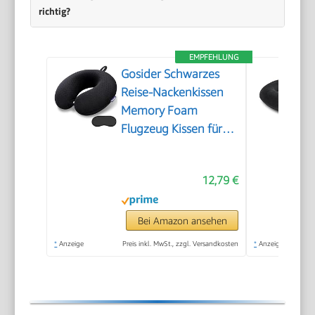
richtig?
EMPFEHLUNG
Gosider Schwarzes
Reise-Nackenkissen
Memory Foam
Flugzeug Kissen für
Hals und Kopf
Unterstützung
12,79 €
Weiches tragbares U-
Form Nackenkissen
für Flugzeug, Auto
Bei Amazon ansehen
und Home Office
*
Anzeige
Preis inkl. MwSt., zzgl. Versandkosten
*
Anzeige
Gebrauch