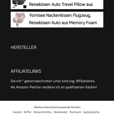
ideal für Flugzeugstuhl, Auto, Zuhause, Büro,
Reisekissen Auto Travel Pillow aus
Schlaf (grau)
Memory Foam mit samtweichem
Yomisee Nackenkissen Flugzeug,
Bezug, Nackenhörnchen Erwachsene für Reisen,
Reisekissen Auto aus Memory Foam
Camping, Büro und Haus (Dunkelgrau)
mit samtweichem Bezug,
Nackenhörnchen Erwachsene für Reisen,
Camping, Büro und Haus (Rosa)
HERSTELLER
AFFILIATELINKS
Die mit * gekennzeichneten Links sind sog. Affiliatelinks.
Als Amazon-Partner verdiene ich an qualifizierten Käufen!
Weitere thematisch passende Portale:
Gepäck
·
Koffer
·
Einkaufstrolley
·
Weekender
·
Rucksack
·
Laptoptasche
·