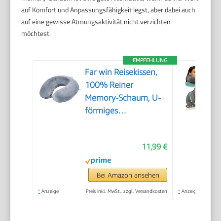
auf Komfort und Anpassungsfähigkeit legst, aber dabei auch
auf eine gewisse Atmungsaktivität nicht verzichten
möchtest.
EMPFEHLUNG
Far win Reisekissen,
100% Reiner
Memory-Schaum, U-
förmiges
Nackenkissen, super
leicht, tragbar, ideal
11,99 €
für Flugzeugstuhl,
Auto, Zuhause, Büro,
Schlaf (grau)
Bei Amazon ansehen
*
Anzeige
Preis inkl. MwSt., zzgl. Versandkosten
*
Anzeige