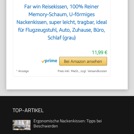
Far win Reisekissen, 100% Reiner
Memory-Schaum, U-förmiges
Nackenkissen, super leicht, tragbar, ideal
für Flugzeugstuhl, Auto, Zuhause, Büro,
Schlaf (grau)
11,99 €
Bei Amazon ansehen
*
Anzeige
Preis inkl. MwSt., zzgl. Versandkosten
TOP-ARTIKEL
Ergonomische Nackenkissen: Tipps bei
Beschwerden