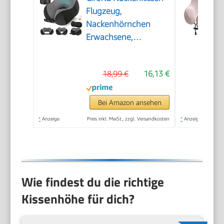
Flugzeug,
Nackenhörnchen
Erwachsene,
Reisekissen Memory
Foam, Verstellbares
18,99 €
16,13 €
Kompaktes
Nackenkissen Reise,
Ergonomisches Weich
Bei Amazon ansehen
Atmungsaktiv mit
*
Anzeige
Preis inkl. MwSt., zzgl. Versandkosten
*
Anzeige
Ohrstöpseln,
Augenmaske,Tragetasche
Wie findest du die richtige
Kissenhöhe für dich?