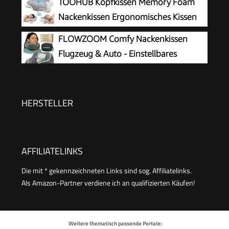
TOOHUB Kopfkissen Memory Foam
ideal für Flugzeugstuhl, Auto, Zuhause, Büro,
Nackenkissen Ergonomisches Kissen
Schlaf (grau)
für Seiten, Rücken &
FLOWZOOM Comfy Nackenkissen
Bauchschläfer,Nackenstützkissen
Flugzeug & Auto - Einstellbares
Orthopädisches Kissen
Memory Foam Reisekissen mit
flexiblen Druckknöpfen für 360°
Stütze, atmungsaktiver weicher Bezug - inkl.
HERSTELLER
Transportbeutel - Grau
AFFILIATELINKS
Die mit * gekennzeichneten Links sind sog. Affiliatelinks.
Als Amazon-Partner verdiene ich an qualifizierten Käufen!
Weitere thematisch passende Portale: