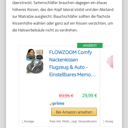
überstreckt. Seitenschläfer brauchen dagegen ein etwas
höheres Kissen, das den Kopf lateral stützt und den Abstand
zur Matratze ausgleicht. Bauchschläfer sollten die flachste
Kissenhöhe wählen oder ganz auf ein Kissen verzichten, um
die Halswirbelsäule nicht zu verdrehen.
ANGEBOT
FLOWZOOM Comfy
Nackenkissen
Flugzeug & Auto -
Einstellbares Memory
Foam Reisekissen mit
flexiblen
39,95 €
29,99 €
Druckknöpfen für
360° Stütze,
atmungsaktiver
Bei Amazon ansehen
weicher Bezug - inkl.
*
Anzeige
Preis inkl. MwSt., zzgl. Versandkosten
*
Anzeige
Transportbeutel -