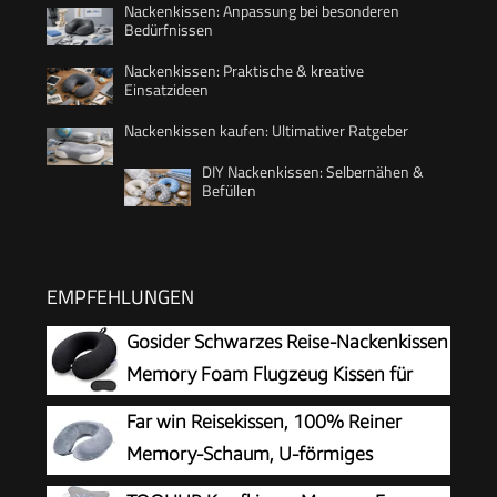
Nackenkissen: Anpassung bei besonderen
Bedürfnissen
Nackenkissen: Praktische & kreative
Einsatzideen
Nackenkissen kaufen: Ultimativer Ratgeber
DIY Nackenkissen: Selbernähen &
Befüllen
EMPFEHLUNGEN
Gosider Schwarzes Reise-Nackenkissen
Memory Foam Flugzeug Kissen für
Hals und Kopf Unterstützung Weiches
Far win Reisekissen, 100% Reiner
tragbares U-Form Nackenkissen für Flugzeug,
Memory-Schaum, U-förmiges
Auto und Home Office Gebrauch
Nackenkissen, super leicht, tragbar,