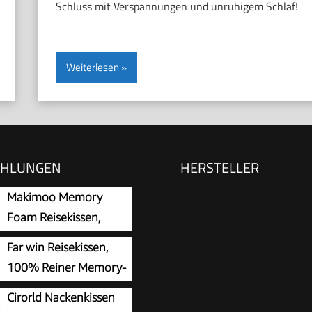
Schluss mit Verspannungen und unruhigem Schlaf!
Weiterlesen
EHLUNGEN
HERSTELLER
Makimoo Memory
Foam Reisekissen,
Nackenkissen, bequem
Far win Reisekissen,
ht, ideal zum Schlafen im
100% Reiner Memory-
, Auto, Zug, Bus und zu
Schaum, U-förmiges
Cirorld Nackenkissen
kommt mit
ssen, super leicht,