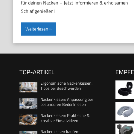
für deinen Nacken – Jetzt informieren & erholsamen
Schlaf genießen!
Weiterlesen
TOP-ARTIKEL
EMPF
Ergonomische Nackenkissen:
Tipps bei Beschwerden
Nackenkissen: Anpassung bei
besonderen Bedürfnissen
und leic
Nackenkissen: Praktische &
Flugzeug
kreative Einsatzideen
Hause, 
Nackenkissen kaufen:
Nackenki