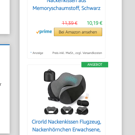
Nackenkissen aus
Memoryschaumstoff, Schwarz
11,39 €
10,19 €
Bei Amazon ansehen
*
Anzeige
Preis inkl. MwSt., zzgl. Versandkosten
ANGEBOT
r
Cirorld Nackenkissen Flugzeug,
Nackenhörnchen Erwachsene,