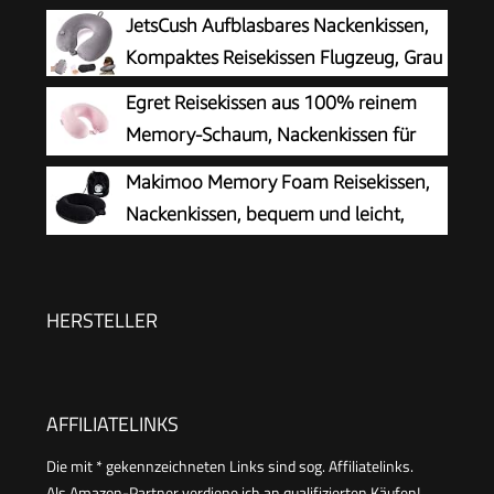
mit samtweichem Bezug,
JetsCush Aufblasbares Nackenkissen,
Nackenhörnchen Erwachsene für Reisen,
Kompaktes Reisekissen Flugzeug, Grau
Camping, Büro und Haus (Rosa)
Egret Reisekissen aus 100% reinem
Memory-Schaum, Nackenkissen für
Flugzeug, Reisen, Auto, Zuhause und
Makimoo Memory Foam Reisekissen,
Büro, mit waschbarem Bezug (Rosa)
Nackenkissen, bequem und leicht,
ideal zum Schlafen im Flugzeug, Auto,
Zug, Bus und zu Hause, kommt mit
Aufbewahrungstasche (Schwarz)
HERSTELLER
AFFILIATELINKS
Die mit * gekennzeichneten Links sind sog. Affiliatelinks.
Als Amazon-Partner verdiene ich an qualifizierten Käufen!