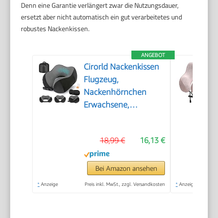
Denn eine Garantie verlängert zwar die Nutzungsdauer,
ersetzt aber nicht automatisch ein gut verarbeitetes und
robustes Nackenkissen.
ANGEBOT
Cirorld Nackenkissen
Flugzeug,
Nackenhörnchen
Erwachsene,
Reisekissen Memory
Foam, Verstellbares
18,99 €
16,13 €
Kompaktes
Nackenkissen Reise,
Ergonomisches Weich
Bei Amazon ansehen
Atmungsaktiv mit
*
Anzeige
Preis inkl. MwSt., zzgl. Versandkosten
*
Anzeige
Ohrstöpseln,
Augenmaske,Tragetasche