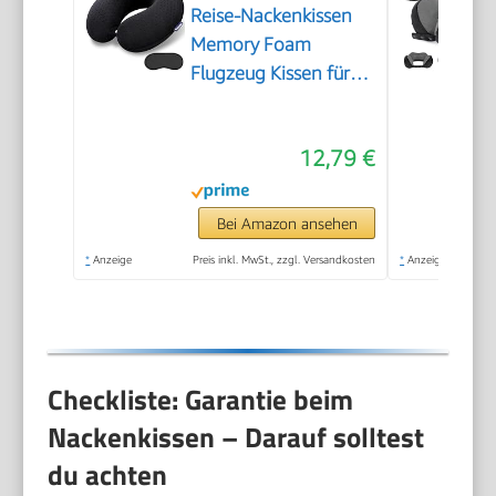
Reise-Nackenkissen
Memory Foam
Flugzeug Kissen für
Hals und Kopf
Unterstützung
12,79 €
Weiches tragbares U-
Form Nackenkissen
für Flugzeug, Auto
Bei Amazon ansehen
und Home Office
*
Anzeige
Preis inkl. MwSt., zzgl. Versandkosten
*
Anzeige
Gebrauch
Checkliste: Garantie beim
Nackenkissen – Darauf solltest
du achten