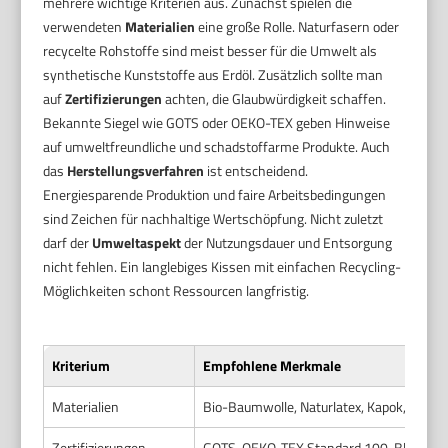
mehrere wichtige Kriterien aus. Zunächst spielen die
verwendeten
Materialien
eine große Rolle. Naturfasern oder
recycelte Rohstoffe sind meist besser für die Umwelt als
synthetische Kunststoffe aus Erdöl. Zusätzlich sollte man
auf
Zertifizierungen
achten, die Glaubwürdigkeit schaffen.
Bekannte Siegel wie GOTS oder OEKO-TEX geben Hinweise
auf umweltfreundliche und schadstoffarme Produkte. Auch
das
Herstellungsverfahren
ist entscheidend.
Energiesparende Produktion und faire Arbeitsbedingungen
sind Zeichen für nachhaltige Wertschöpfung. Nicht zuletzt
darf der
Umweltaspekt
der Nutzungsdauer und Entsorgung
nicht fehlen. Ein langlebiges Kissen mit einfachen Recycling-
Möglichkeiten schont Ressourcen langfristig.
Kriterium
Empfohlene Merkmale
Materialien
Bio-Baumwolle, Naturlatex, Kapok, Recycl
Zertifizierungen
GOTS, OEKO-TEX Standard 100, Blauer E