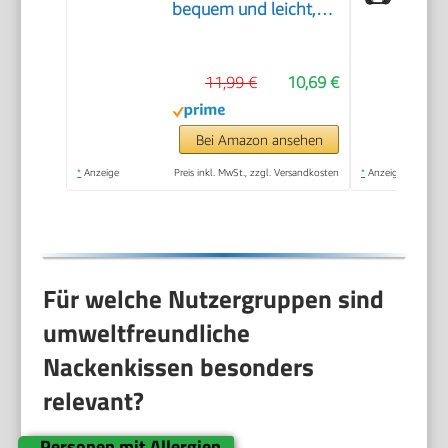
bequem und leicht,
ideal zum Schlafen im
Flugzeug, Auto, Zug,
11,99 €
10,69 €
Bus und zu Hause,
kommt mit
Aufbewahrungstasche
Bei Amazon ansehen
(Schwarz)
*
Anzeige
Preis inkl. MwSt., zzgl. Versandkosten
*
Anzeige
Für welche Nutzergruppen sind
umweltfreundliche
Nackenkissen besonders
relevant?
Personen mit Allergien