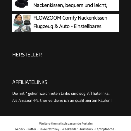
Bauchschläfer,Nackenstützkissen
Nackenkissen, bequem und leicht,
Orthopädisches Kissen
ideal zum Schlafen im Flugzeug, Auto,
FLOWZOOM Comfy Nackenkissen
Zug, Bus und zu Hause, kommt mit
Flugzeug & Auto - Einstellbares
Aufbewahrungstasche (Schwarz)
Memory Foam Reisekissen mit
flexiblen Druckknöpfen für 360°
Stütze, atmungsaktiver weicher Bezug - inkl.
HERSTELLER
Transportbeutel - Grau
AFFILIATELINKS
Die mit * gekennzeichneten Links sind sog. Affiliatelinks.
Als Amazon-Partner verdiene ich an qualifizierten Käufen!
Weitere thematisch passende Portale:
Gepäck
·
Koffer
·
Einkaufstrolley
·
Weekender
·
Rucksack
·
Laptoptasche
·