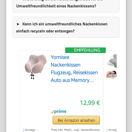
Umweltfreundlichkeit eines Nackenkissens?
Kann ich ein umweltfreundliches Nackenkissen
einfach recyceln oder entsorgen?
EMPFEHLUNG
Yomisee
Nackenkissen
Flugzeug, Reisekissen
Auto aus Memory
Foam mit
samtweichem Bezug,
12,99 €
Nackenhörnchen
Erwachsene für
Reisen, Camping,
Bei Amazon ansehen
Büro und Haus (Rosa)
*
Anzeige
Preis inkl. MwSt., zzgl. Versandkosten
*
Anzeige