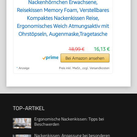
Nackenhörnchen Erwachsene,
Reisekissen Memory Foam, Verstellbares
Kompaktes Nackenkissen Reise,
Ergonomisches Weich Atmungsaktiv mit
Ohrstöpseln, Augenmaske,Tragetasche
18,99 €
16,13 €
Bei Amazon ansehen
*
Anzeige
Preis inkl. MwSt., zzgl. Versandkosten
TOP-ARTIKEL
Ergonomische Nackenkissen: Tipps bei
Beschwerden
Nackenkissen: Anpassung bei besonderen