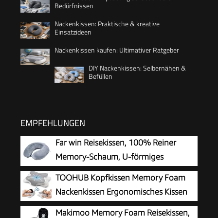
Bedürfnissen
Nackenkissen: Praktische & kreative
Einsatzideen
Nackenkissen kaufen: Ultimativer Ratgeber
DIY Nackenkissen: Selbernähen &
Befüllen
EMPFEHLUNGEN
Far win Reisekissen, 100% Reiner
Memory-Schaum, U-förmiges
Nackenkissen, super leicht, tragbar,
TOOHUB Kopfkissen Memory Foam
ideal für Flugzeugstuhl, Auto, Zuhause, Büro,
Nackenkissen Ergonomisches Kissen
Schlaf (grau)
für Seiten, Rücken &
Makimoo Memory Foam Reisekissen,