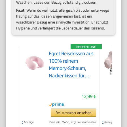
Waschen. Lasse den Bezug vollständig trocknen.
Fazit:
Wenn du viel nutzt, allergisch bist oder unterwegs
häufig auf das Kissen angewiesen bist, ist ein
waschbarer Bezug eine sinnvolle Investition. Er schützt
Hygiene und verlängert die Lebensdauer des Kissens.
EMPFEHLUNG
Egret Reisekissen aus
100% reinem
Memory-Schaum,
Nackenkissen für
Flugzeug, Reisen,
Auto, Zuhause und
12,99 €
Büro, mit
waschbarem Bezug
(Rosa)
Bei Amazon ansehen
*
Anzeige
Preis inkl. MwSt., zzgl. Versandkosten
*
Anzeige