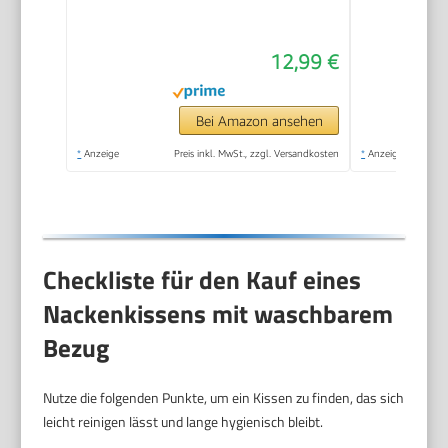
Memory Foam mit
samtweichem Bezug,
12,99 €
Nackenhörnchen
Erwachsene für
Reisen, Camping,
Bei Amazon ansehen
Büro und Haus
*
Anzeige
Preis inkl. MwSt., zzgl. Versandkosten
*
Anzeige
(Dunkelgrau)
Checkliste für den Kauf eines
Nackenkissens mit waschbarem
Bezug
Nutze die folgenden Punkte, um ein Kissen zu finden, das sich
leicht reinigen lässt und lange hygienisch bleibt.