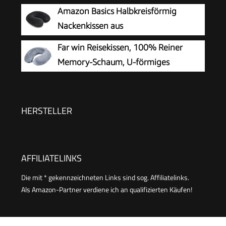
mit samtweichem Bezug,
Amazon Basics Halbkreisförmig
Nackenhörnchen Erwachsene für Reisen,
Nackenkissen aus
Camping, Büro und Haus (Rosa)
Memoryschaumstoff, Schwarz
Far win Reisekissen, 100% Reiner
Memory-Schaum, U-förmiges
Nackenkissen, super leicht, tragbar,
ideal für Flugzeugstuhl, Auto, Zuhause, Büro,
Schlaf (grau)
HERSTELLER
AFFILIATELINKS
Die mit * gekennzeichneten Links sind sog. Affiliatelinks.
Als Amazon-Partner verdiene ich an qualifizierten Käufen!