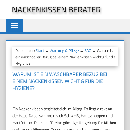
Zum
NACKENKISSEN BERATER
Inhalt
springen
Du bist hier:
Start
→
Wartung & Pflege
→
FAQ
→ Warum ist
ein waschbarer Bezug bei einem Nackenkissen wichtig für die
Hygiene?
WARUM IST EIN WASCHBARER BEZUG BEI
EINEM NACKENKISSEN WICHTIG FÜR DIE
HYGIENE?
Ein Nackenkissen begleitet dich im Alltag. Es liegt direkt an
der Haut. Dabei sammeln sich Schweiß, Hautschuppen und
Hautfett an. Das schafft eine günstige Umgebung für
Milben
und andere
Allergene
. Zudem können sich unangenehme