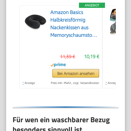
ANGEBOT
Amazon Basics
Halbkreisförmig
Nackenkissen aus
Memoryschaumstoff,
Schwarz
11,39 €
10,19 €
Bei Amazon ansehen
*
Anzeige
Preis inkl. MwSt., zzgl. Versandkosten
*
Anzeige
Für wen ein waschbarer Bezug
besonders sinnvoll ist